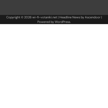
Copyright © 2026
wi-fi-votaniki.net
| Headline News by
Ascendoor
|
Powered by
WordPress
.