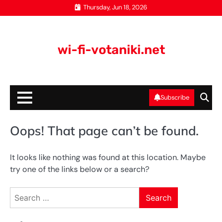
Skip
Thursday, Jun 18, 2026
to
content
wi-fi-votaniki.net
Subscribe
Oops! That page can’t be found.
It looks like nothing was found at this location. Maybe
try one of the links below or a search?
Search
for: