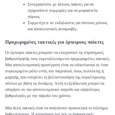
Συνεργαστείτε με άλλους παίκτες για να
σχηματίσετε συμμαχίες και να μοιραστείτε
πόρους.
Συμμετέχετε σε εκδηλώσεις για πόντους μόνους
και αποκλειστικές ανταμοιβές.
Προχωρημένες τακτικές για έμπειρους παίκτες
Οι έμπειροι παίκτες μπορούν να ενισχύσουν τις στρατηγικές
βαθμολόγησής τους εκμεταλλευόμενοι προχωρημένες τακτικές.
Μια αποτελεσματική προσέγγιση είναι να ειδικεύονται σε έναν
συγκεκριμένο ρόλο εντός του παιχνιδιού, όπως συλλέκτης ή
μαχητής, που επιτρέπει τη βελτιστοποίηση της συγκέντρωσης
πόντων με βάση τις δυνάμεις. Αυτή η εξειδίκευση μπορεί να
οδηγήσει σε πιο αποτελεσματικό παιχνίδι και υψηλότερες
βαθμολογίες με την πάροδο του χρόνου.
Μια άλλη τακτική είναι να αναλύσουν προσεκτικά το σύστημα
βαθμολόγησης. Η κατανόηση του πώς οι διαφορετικές