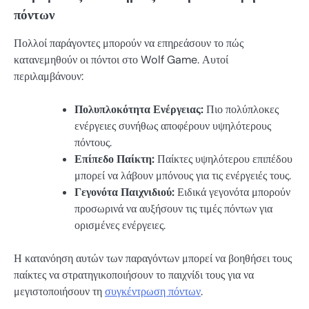
πόντων
Πολλοί παράγοντες μπορούν να επηρεάσουν το πώς
κατανεμηθούν οι πόντοι στο Wolf Game. Αυτοί
περιλαμβάνουν:
Πολυπλοκότητα Ενέργειας:
Πιο πολύπλοκες
ενέργειες συνήθως αποφέρουν υψηλότερους
πόντους.
Επίπεδο Παίκτη:
Παίκτες υψηλότερου επιπέδου
μπορεί να λάβουν μπόνους για τις ενέργειές τους.
Γεγονότα Παιχνιδιού:
Ειδικά γεγονότα μπορούν
προσωρινά να αυξήσουν τις τιμές πόντων για
ορισμένες ενέργειες.
Η κατανόηση αυτών των παραγόντων μπορεί να βοηθήσει τους
παίκτες να στρατηγικοποιήσουν το παιχνίδι τους για να
μεγιστοποιήσουν τη
συγκέντρωση πόντων
.