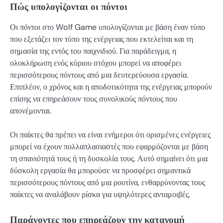
Πώς υπολογίζονται οι πόντοι
Οι πόντοι στο Wolf Game υπολογίζονται με βάση έναν τύπο
που εξετάζει τον τύπο της ενέργειας που εκτελείται και τη
σημασία της εντός του παιχνιδιού. Για παράδειγμα, η
ολοκλήρωση ενός κύριου στόχου μπορεί να αποφέρει
περισσότερους πόντους από μια δευτερεύουσα εργασία.
Επιπλέον, ο χρόνος και η αποδοτικότητα της ενέργειας μπορούν
επίσης να επηρεάσουν τους συνολικούς πόντους που
απονέμονται.
Οι παίκτες θα πρέπει να είναι ενήμεροι ότι ορισμένες ενέργειες
μπορεί να έχουν πολλαπλασιαστές που εφαρμόζονται με βάση
τη σπανιότητά τους ή τη δυσκολία τους. Αυτό σημαίνει ότι μια
δύσκολη εργασία θα μπορούσε να προσφέρει σημαντικά
περισσότερους πόντους από μια ρουτίνα, ενθαρρύνοντας τους
παίκτες να αναλάβουν ρίσκα για υψηλότερες ανταμοιβές.
Παράγοντες που επηρεάζουν την κατανομή