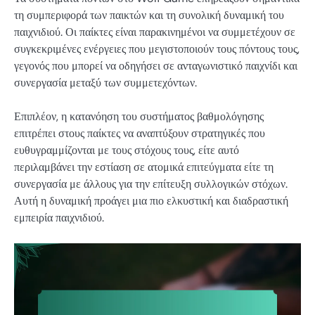
τη συμπεριφορά των παικτών και τη συνολική δυναμική του
παιχνιδιού. Οι παίκτες είναι παρακινημένοι να συμμετέχουν σε
συγκεκριμένες ενέργειες που μεγιστοποιούν τους πόντους τους,
γεγονός που μπορεί να οδηγήσει σε ανταγωνιστικό παιχνίδι και
συνεργασία μεταξύ των συμμετεχόντων.
Επιπλέον, η κατανόηση του συστήματος βαθμολόγησης
επιτρέπει στους παίκτες να αναπτύξουν στρατηγικές που
ευθυγραμμίζονται με τους στόχους τους, είτε αυτό
περιλαμβάνει την εστίαση σε ατομικά επιτεύγματα είτε τη
συνεργασία με άλλους για την επίτευξη συλλογικών στόχων.
Αυτή η δυναμική προάγει μια πιο ελκυστική και διαδραστική
εμπειρία παιχνιδιού.