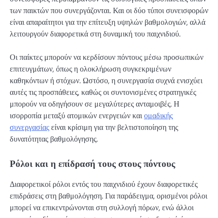
των παικτών που συνεργάζονται. Και οι δύο τύποι συνεισφορών
είναι απαραίτητοι για την επίτευξη υψηλών βαθμολογιών, αλλά
λειτουργούν διαφορετικά στη δυναμική του παιχνιδιού.
Οι παίκτες μπορούν να κερδίσουν πόντους μέσω προσωπικών
επιτευγμάτων, όπως η ολοκλήρωση συγκεκριμένων
καθηκόντων ή στόχων. Ωστόσο, η συνεργασία συχνά ενισχύει
αυτές τις προσπάθειες, καθώς οι συντονισμένες στρατηγικές
μπορούν να οδηγήσουν σε μεγαλύτερες ανταμοιβές. Η
ισορροπία μεταξύ ατομικών ενεργειών και
ομαδικής
συνεργασίας
είναι κρίσιμη για την βελτιστοποίηση της
δυνατότητας βαθμολόγησης.
Ρόλοι και η επίδρασή τους στους πόντους
Διαφορετικοί ρόλοι εντός του παιχνιδιού έχουν διαφορετικές
επιδράσεις στη βαθμολόγηση. Για παράδειγμα, ορισμένοι ρόλοι
μπορεί να επικεντρώνονται στη συλλογή πόρων, ενώ άλλοι