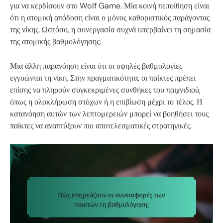
για να κερδίσουν στο Wolf Game. Μία κοινή πεποίθηση είναι
ότι η ατομική απόδοση είναι ο μόνος καθοριστικός παράγοντας
της νίκης. Ωστόσο, η συνεργασία συχνά υπερβαίνει τη σημασία
της ατομικής βαθμολόγησης.
Μια άλλη παρανόηση είναι ότι οι υψηλές βαθμολογίες
εγγυώνται τη νίκη. Στην πραγματικότητα, οι παίκτες πρέπει
επίσης να πληρούν συγκεκριμένες συνθήκες του παιχνιδιού,
όπως η ολοκλήρωση στόχων ή η επιβίωση μέχρι το τέλος. Η
κατανόηση αυτών των λεπτομερειών μπορεί να βοηθήσει τους
παίκτες να αναπτύξουν πιο αποτελεσματικές στρατηγικές.