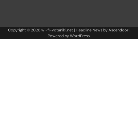
Copyright © 2026
wi-fi-votaniki.net
| Headline News by
Ascendoor
|
Powered by
WordPress
.