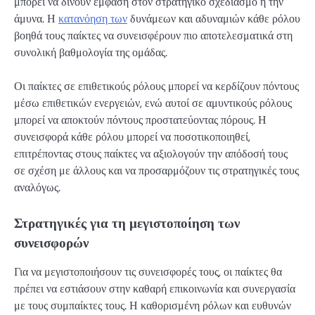
μπορεί να δίνουν έμφαση στον στρατηγικό σχεδιασμό ή την
άμυνα. Η
κατανόηση των
δυνάμεων και αδυναμιών κάθε ρόλου
βοηθά τους παίκτες να συνεισφέρουν πιο αποτελεσματικά στη
συνολική βαθμολογία της ομάδας.
Οι παίκτες σε επιθετικούς ρόλους μπορεί να κερδίζουν πόντους
μέσω επιθετικών ενεργειών, ενώ αυτοί σε αμυντικούς ρόλους
μπορεί να αποκτούν πόντους προστατεύοντας πόρους. Η
συνεισφορά κάθε ρόλου μπορεί να ποσοτικοποιηθεί,
επιτρέποντας στους παίκτες να αξιολογούν την απόδοσή τους
σε σχέση με άλλους και να προσαρμόζουν τις στρατηγικές τους
αναλόγως.
Στρατηγικές για τη μεγιστοποίηση των
συνεισφορών
Για να μεγιστοποιήσουν τις συνεισφορές τους, οι παίκτες θα
πρέπει να εστιάσουν στην καθαρή επικοινωνία και συνεργασία
με τους συμπαίκτες τους. Η καθορισμένη ρόλων και ευθυνών