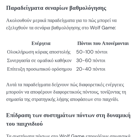
Παραδείγματα σεναρίων βαθμολόγησης
Ακολουθούν μερικά παραδείγματα για το πώς μπορεί να
εξελιχθούν τα σενάρια βαθμολόγησης στο Wolf Game:
Ενέργεια
Πόντοι που Απονέμονται
Ολοκλήρωση κύριας αποστολής
50-100 πόντοι
Συνεργασία σε ομαδικό καθήκον
30-60 πόντοι
Επίτευξη προσωπικού ορόσημου
20-40 πόντοι
Αυτά τα παραδείγματα δείχνουν πώς διαφορετικές ενέργειες
μπορούν να αποφέρουν διαφορετικούς πόντους, τονίζοντας τη
σημασία της στρατηγικής λήψης αποφάσεων στο παιχνίδι.
Επίδραση των συστημάτων πόντων στη δυναμική
του παιχνιδιού
Τα συστήματα πόντων στο Wolf Game επηρεάζουν σημαντικά