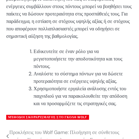
ενέργειες συμβάλλουν στους πόντους μπορεί να βοηθήσει τους
παίκτες να δώσουν προτεραιότητα στις προσπάθειές τους. Για
παράδειγμα, η εστίαση σε στόχους υψηλής αξίας ή σε στόχους
που αποφέρουν πολλαπλασιαστές μπορεί να οδηγήσει σε
σημαντική αύξηση της βαθμολογίας.
Ειδικευτείτε σε έναν ρόλο για να
μεγιστοποιήσετε την αποδοτικότητα και τους
πόντους.
Αναλύστε το σύστημα πόντων για να δώσετε
προτεραιότητα σε ενέργειες υψηλής αξίας.
Χρησιμοποιήστε εργαλεία ανάλυσης εντός του
παιχνιδιού για να παρακολουθείτε την απόδοση
και να προσαρμόζετε τις στρατηγικές σας.
ΜΈΘΟΔΟΙ ΣΚΟΡΑΡΊΣΜΑΤΟΣ ΣΤΟ ΓΚΟΛΦ WOLF
Προκλήσεις του Wolf Game: Πλοήγηση σε σύνθετους
Post