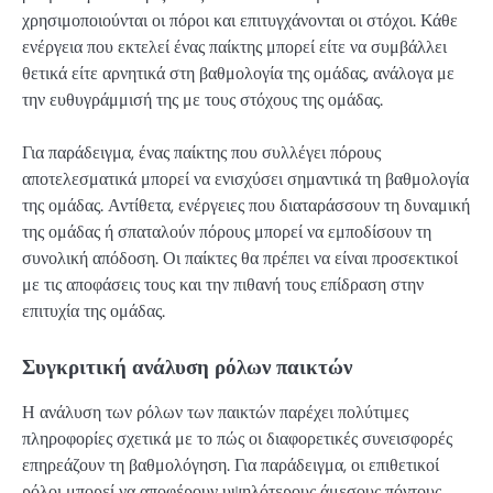
χρησιμοποιούνται οι πόροι και επιτυγχάνονται οι στόχοι. Κάθε
ενέργεια που εκτελεί ένας παίκτης μπορεί είτε να συμβάλλει
θετικά είτε αρνητικά στη βαθμολογία της ομάδας, ανάλογα με
την ευθυγράμμισή της με τους στόχους της ομάδας.
Για παράδειγμα, ένας παίκτης που συλλέγει πόρους
αποτελεσματικά μπορεί να ενισχύσει σημαντικά τη βαθμολογία
της ομάδας. Αντίθετα, ενέργειες που διαταράσσουν τη δυναμική
της ομάδας ή σπαταλούν πόρους μπορεί να εμποδίσουν τη
συνολική απόδοση. Οι παίκτες θα πρέπει να είναι προσεκτικοί
με τις αποφάσεις τους και την πιθανή τους επίδραση στην
επιτυχία της ομάδας.
Συγκριτική ανάλυση ρόλων παικτών
Η ανάλυση των ρόλων των παικτών παρέχει πολύτιμες
πληροφορίες σχετικά με το πώς οι διαφορετικές συνεισφορές
επηρεάζουν τη βαθμολόγηση. Για παράδειγμα, οι επιθετικοί
ρόλοι μπορεί να αποφέρουν υψηλότερους άμεσους πόντους