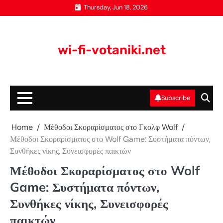
Skip
Thursday, Jun 18, 2026
to
content
wi-fi-votaniki.net
Subscribe
Home
Μέθοδοι Σκοραρίσματος στο Γκολφ Wolf
Μέθοδοι Σκοραρίσματος στο Wolf Game: Συστήματα πόντων,
Συνθήκες νίκης, Συνεισφορές παικτών
Μέθοδοι Σκοραρίσματος στο Wolf
Game: Συστήματα πόντων,
Συνθήκες νίκης, Συνεισφορές
παικτών