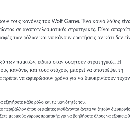
εύουν τους κανόνες του Wolf Game. Ένα κοινό λάθος είνα
ώντας σε αναποτελεσματικές στρατηγικές. Είναι απαραίτ
ραφές των ρόλων και να κάνουν ερωτήσεις αν κάτι δεν εί
ξύ των παικτών, ειδικά όταν συζητούν στρατηγικές. Η
 τους κανόνες και τους στόχους μπορεί να αποτρέψει τη
θα πρέπει να αφιερώσουν χρόνο για να διευκρινίσουν τυχόν
 εξηγήσετε κάθε ρόλο και τις ικανότητές του.
ό περιβάλλον όπου οι παίκτες αισθάνονται άνετα να ζητούν διευκρινίσ
ίξετε μερικούς γύρους πρακτικής για να βοηθήσετε όλους να εξοικειω