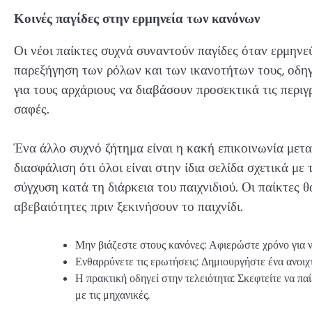
Κοινές παγίδες στην ερμηνεία των κανόνων
Οι νέοι παίκτες συχνά συναντούν παγίδες όταν ερμην
παρεξήγηση των ρόλων και των ικανοτήτων τους, οδηγ
για τους αρχάριους να διαβάσουν προσεκτικά τις περιγ
σαφές.
Ένα άλλο συχνό ζήτημα είναι η κακή επικοινωνία μετα
διασφάλιση ότι όλοι είναι στην ίδια σελίδα σχετικά με
σύγχυση κατά τη διάρκεια του παιχνιδιού. Οι παίκτες 
αβεβαιότητες πριν ξεκινήσουν το παιχνίδι.
Μην βιάζεστε στους κανόνες: Αφιερώστε χρόνο για να
Ενθαρρύνετε τις ερωτήσεις: Δημιουργήστε ένα ανοιχτ
Η πρακτική οδηγεί στην τελειότητα: Σκεφτείτε να πα
με τις μηχανικές.