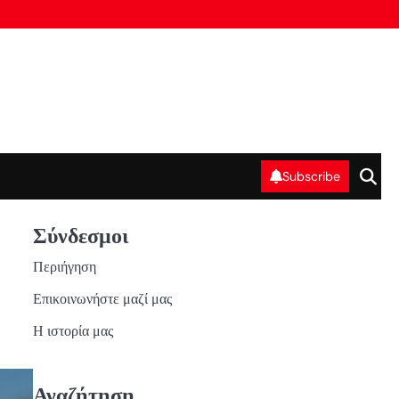
Subscribe
Σύνδεσμοι
Περιήγηση
Επικοινωνήστε μαζί μας
Η ιστορία μας
Αναζήτηση