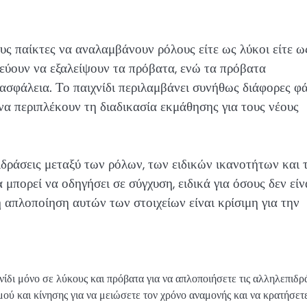
ς παίκτες να αναλαμβάνουν ρόλους είτε ως λύκοι είτε ω
χεύουν να εξαλείψουν τα πρόβατα, ενώ τα πρόβατα
ασφάλεια. Το παιχνίδι περιλαμβάνει συνήθως διάφορες φά
 να περιπλέκουν τη διαδικασία εκμάθησης για τους νέους
ιδράσεις μεταξύ των ρόλων, των ειδικών ικανοτήτων και 
μπορεί να οδηγήσει σε σύγχυση, ειδικά για όσους δεν είν
η απλοποίηση αυτών των στοιχείων είναι κρίσιμη για την
ίδι μόνο σε λύκους και πρόβατα για να απλοποιήσετε τις αλληλεπιδρά
ύ και κίνησης για να μειώσετε τον χρόνο αναμονής και να κρατήσετ