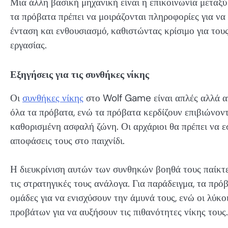
Μια άλλη βασική μηχανική είναι η επικοινωνία μεταξ
τα πρόβατα πρέπει να μοιράζονται πληροφορίες για να
ένταση και ενθουσιασμό, καθιστώντας κρίσιμο για του
εργασίας.
Εξηγήσεις για τις συνθήκες νίκης
Οι
συνθήκες νίκης
στο Wolf Game είναι απλές αλλά απ
όλα τα πρόβατα, ενώ τα πρόβατα κερδίζουν επιβιώνοντ
καθορισμένη ασφαλή ζώνη. Οι αρχάριοι θα πρέπει να ε
αποφάσεις τους στο παιχνίδι.
Η διευκρίνιση αυτών των συνθηκών βοηθά τους παίκτ
τις στρατηγικές τους ανάλογα. Για παράδειγμα, τα πρ
ομάδες για να ενισχύσουν την άμυνά τους, ενώ οι λύ
προβάτων για να αυξήσουν τις πιθανότητες νίκης τους.