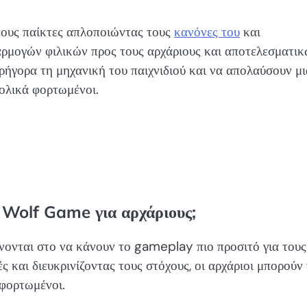
νέους παίκτες απλοποιώντας τους
κανόνες του
και
αρμογών φιλικών προς τους αρχάριους και αποτελεσματι
ρήγορα τη μηχανική του παιχνιδιού και να απολαύσουν μι
βολικά φορτωμένοι.
ου Wolf Game για αρχάριους;
ονται στο να κάνουν το gameplay πιο προσιτό για τους
 και διευκρινίζοντας τους στόχους, οι αρχάριοι μπορούν
 φορτωμένοι.