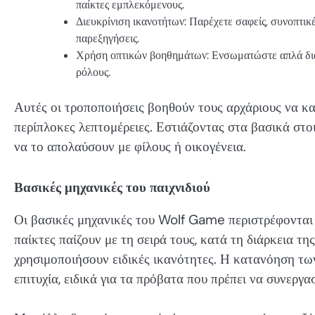
παίκτες εμπλεκόμενους.
Διευκρίνιση ικανοτήτων: Παρέχετε σαφείς, συνοπτικ
παρεξηγήσεις.
Χρήση οπτικών βοηθημάτων: Ενσωματώστε απλά διαγρ
ρόλους.
Αυτές οι τροποποιήσεις βοηθούν τους αρχάριους να κ
περίπλοκες λεπτομέρειες. Εστιάζοντας στα βασικά στοι
να το απολαύσουν με φίλους ή οικογένεια.
Βασικές μηχανικές του παιχνιδιού
Οι βασικές μηχανικές του Wolf Game περιστρέφονται
παίκτες παίζουν με τη σειρά τους, κατά τη διάρκεια τη
χρησιμοποιήσουν ειδικές ικανότητες. Η κατανόηση των
επιτυχία, ειδικά για τα πρόβατα που πρέπει να συνεργα