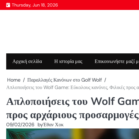
Skip
Thursday, Jun 18, 2026
to
content
Αρχική σελίδα
Η ιστορία μας
Επικοινωνήστε μαζί μ
Home
Παραλλαγές Κανόνων στο Golf Wolf
Απλοποιήσεις του Wolf Game: Εύκολους κανόνες, Φιλικές προς 
Απλοποιήσεις του Wolf Game
προς αρχάριους προσαρμογές
09/02/2026
by
Έθαν Χοκ