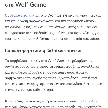
στο Wolf Game;
Οι
συμφωνίες παικτών
στο Wolf Game είναι απαραίτητες για
την καθιέρωση σαφών κανόνων και την προώθηση δίκαιου
παιχνιδιού μεταξύ των συμμετεχόντων. Αυτές οι συμφωνίες
περιγράφουν τις προσδοκίες, τις ευθύνες και τις συνέπειες για
τους παίκτες, διασφαλίζοντας μια συνεπή εμπειρία παιχνιδιού.
Επισκόπηση των συμβολαίων παικτών
Τα συμβόλαια παικτών στο Wolf Game περιλαμβάνουν
συνήθως όρους που διέπουν τη συμπεριφορά, τις συναλλαγές
και τις αλληλεπιδράσεις εντός του παιχνιδιού. Αυτά τα
συμβόλαια λειτουργούν ως επίσημη κατανόηση μεταξύ των
παικτών και των προγραμματιστών του παιχνιδιού, λεπτομερώς
τι αναμένεται από κάθε πλευρά.
Κύρια στοιχεία που συχνά βρίσκονται σε αυτά τα συμβόλαια
περιλαμβάνουν κανόνες σχετικά με το παιχνίδι, την ιδιοκτησία