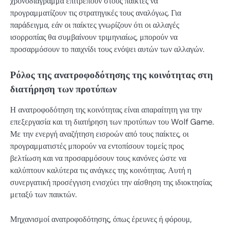
χρονοδιάγραμμα επιτρέπουν στους παίκτες να
προγραμματίζουν τις στρατηγικές τους αναλόγως. Για
παράδειγμα, εάν οι παίκτες γνωρίζουν ότι οι αλλαγές
ισορροπίας θα συμβαίνουν τριμηνιαίως, μπορούν να
προσαρμόσουν το παιχνίδι τους ενόψει αυτών των αλλαγών.
Ρόλος της ανατροφοδότησης της κοινότητας στη
διατήρηση των προτύπων
Η ανατροφοδότηση της κοινότητας είναι απαραίτητη για την
επεξεργασία και τη διατήρηση των προτύπων του Wolf Game.
Με την ενεργή αναζήτηση εισροών από τους παίκτες, οι
προγραμματιστές μπορούν να εντοπίσουν τομείς προς
βελτίωση και να προσαρμόσουν τους κανόνες ώστε να
καλύπτουν καλύτερα τις ανάγκες της κοινότητας. Αυτή η
συνεργατική προσέγγιση ενισχύει την αίσθηση της ιδιοκτησίας
μεταξύ των παικτών.
Μηχανισμοί ανατροφοδότησης, όπως έρευνες ή φόρουμ,