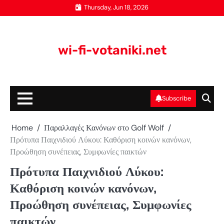
Skip
Thursday, Jun 18, 2026
to
content
wi-fi-votaniki.net
Subscribe
Home
Παραλλαγές Κανόνων στο Golf Wolf
Πρότυπα Παιχνιδιού Λύκου: Καθόριση κοινών κανόνων,
Προώθηση συνέπειας, Συμφωνίες παικτών
Πρότυπα Παιχνιδιού Λύκου:
Καθόριση κοινών κανόνων,
Προώθηση συνέπειας, Συμφωνίες
παικτών