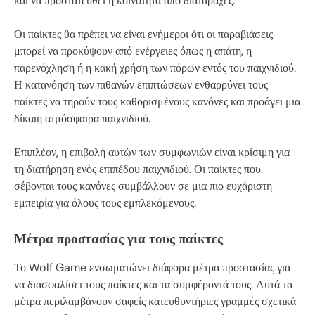
και να προστατευθεί η κοινότητα από διαταραχές.
Οι παίκτες θα πρέπει να είναι ενήμεροι ότι οι παραβιάσεις
μπορεί να προκύψουν από ενέργειες όπως η απάτη, η
παρενόχληση ή η κακή χρήση των πόρων εντός του παιχνιδιού.
Η κατανόηση των πιθανών επιπτώσεων ενθαρρύνει τους
παίκτες να τηρούν τους καθορισμένους κανόνες και προάγει μια
δίκαιη ατμόσφαιρα παιχνιδιού.
Επιπλέον, η επιβολή αυτών των συμφωνιών είναι κρίσιμη για
τη διατήρηση ενός επιπέδου παιχνιδιού. Οι παίκτες που
σέβονται τους κανόνες συμβάλλουν σε μια πιο ευχάριστη
εμπειρία για όλους τους εμπλεκόμενους.
Μέτρα προστασίας για τους παίκτες
Το Wolf Game ενσωματώνει διάφορα μέτρα προστασίας για
να διασφαλίσει τους παίκτες και τα συμφέροντά τους. Αυτά τα
μέτρα περιλαμβάνουν σαφείς κατευθυντήριες γραμμές σχετικά