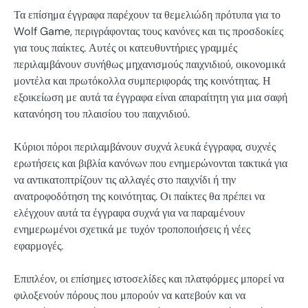
Τα επίσημα έγγραφα παρέχουν τα θεμελιώδη πρότυπα για το
Wolf Game, περιγράφοντας τους κανόνες και τις προσδοκίες
για τους παίκτες. Αυτές οι κατευθυντήριες γραμμές
περιλαμβάνουν συνήθως μηχανισμούς παιχνιδιού, οικονομικά
μοντέλα και πρωτόκολλα συμπεριφοράς της κοινότητας. Η
εξοικείωση με αυτά τα έγγραφα είναι απαραίτητη για μια σαφή
κατανόηση του πλαισίου του παιχνιδιού.
Κύριοι πόροι περιλαμβάνουν συχνά λευκά έγγραφα, συχνές
ερωτήσεις και βιβλία κανόνων που ενημερώνονται τακτικά για
να αντικατοπτρίζουν τις αλλαγές στο παιχνίδι ή την
ανατροφοδότηση της κοινότητας. Οι παίκτες θα πρέπει να
ελέγχουν αυτά τα έγγραφα συχνά για να παραμένουν
ενημερωμένοι σχετικά με τυχόν τροποποιήσεις ή νέες
εφαρμογές.
Επιπλέον, οι επίσημες ιστοσελίδες και πλατφόρμες μπορεί να
φιλοξενούν πόρους που μπορούν να κατεβούν και να