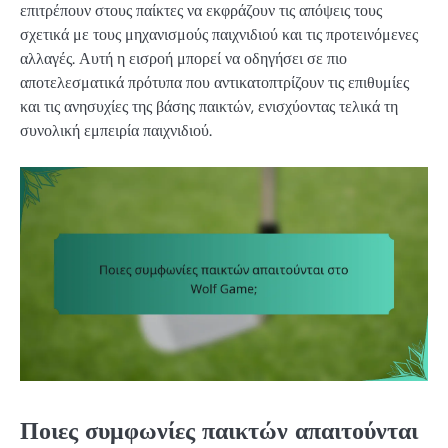
επιτρέπουν στους παίκτες να εκφράζουν τις απόψεις τους
σχετικά με τους μηχανισμούς παιχνιδιού και τις προτεινόμενες
αλλαγές. Αυτή η εισροή μπορεί να οδηγήσει σε πιο
αποτελεσματικά πρότυπα που αντικατοπτρίζουν τις επιθυμίες
και τις ανησυχίες της βάσης παικτών, ενισχύοντας τελικά τη
συνολική εμπειρία παιχνιδιού.
Ποιες συμφωνίες παικτών απαιτούνται