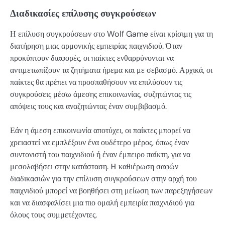
Διαδικασίες επίλυσης συγκρούσεων
Η επίλυση συγκρούσεων στο Wolf Game είναι κρίσιμη για τη
διατήρηση μιας αρμονικής εμπειρίας παιχνιδιού. Όταν
προκύπτουν διαφορές, οι παίκτες ενθαρρύνονται να
αντιμετωπίζουν τα ζητήματα ήρεμα και με σεβασμό. Αρχικά, οι
παίκτες θα πρέπει να προσπαθήσουν να επιλύσουν τις
συγκρούσεις μέσω άμεσης επικοινωνίας, συζητώντας τις
απόψεις τους και αναζητώντας έναν συμβιβασμό.
Εάν η άμεση επικοινωνία αποτύχει, οι παίκτες μπορεί να
χρειαστεί να εμπλέξουν ένα ουδέτερο μέρος, όπως έναν
συντονιστή του παιχνιδιού ή έναν έμπειρο παίκτη, για να
μεσολαβήσει στην κατάσταση. Η καθιέρωση σαφών
διαδικασιών για την επίλυση συγκρούσεων στην αρχή του
παιχνιδιού μπορεί να βοηθήσει στη μείωση των παρεξηγήσεων
και να διασφαλίσει μια πιο ομαλή εμπειρία παιχνιδιού για
όλους τους συμμετέχοντες.