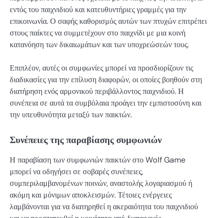
εντός του παιχνιδιού και κατευθυντήριες γραμμές για την
επικοινωνία. Ο σαφής καθορισμός αυτών των πτυχών επιτρέπει
στους παίκτες να συμμετέχουν στο παιχνίδι με μια κοινή
κατανόηση των δικαιωμάτων και των υποχρεώσεών τους.
Επιπλέον, αυτές οι συμφωνίες μπορεί να προσδιορίζουν τις
διαδικασίες για την επίλυση διαφορών, οι οποίες βοηθούν στη
διατήρηση ενός αρμονικού περιβάλλοντος παιχνιδιού. Η
συνέπεια σε αυτά τα συμβόλαια προάγει την εμπιστοσύνη και
την υπευθυνότητα μεταξύ των παικτών.
Συνέπειες της παραβίασης συμφωνιών
Η παραβίαση των συμφωνιών παικτών στο Wolf Game
μπορεί να οδηγήσει σε σοβαρές συνέπειες,
συμπεριλαμβανομένων ποινών, αναστολής λογαριασμού ή
ακόμη και μόνιμων αποκλεισμών. Τέτοιες ενέργειες
λαμβάνονται για να διατηρηθεί η ακεραιότητα του παιχνιδιού