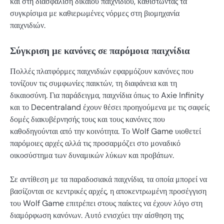
και στη διασφάλιση δίκαιου παιχνιδιού, καθιστώντας τα
συγκρίσιμα με καθιερωμένες νόρμες στη βιομηχανία
παιχνιδιών.
Σύγκριση με κανόνες σε παρόμοια παιχνίδια
Πολλές πλατφόρμες παιχνιδιών εφαρμόζουν κανόνες που
τονίζουν τις συμφωνίες παικτών, τη διαφάνεια και τη
δικαιοσύνη. Για παράδειγμα, παιχνίδια όπως το Axie Infinity
και το Decentraland έχουν θέσει προηγούμενα με τις σαφείς
δομές διακυβέρνησής τους και τους κανόνες που
καθοδηγούνται από την κοινότητα. Το Wolf Game υιοθετεί
παρόμοιες αρχές αλλά τις προσαρμόζει στο μοναδικό
οικοσύστημα των δυναμικών λύκων και προβάτων.
Σε αντίθεση με τα παραδοσιακά παιχνίδια, τα οποία μπορεί να
βασίζονται σε κεντρικές αρχές, η αποκεντρωμένη προσέγγιση
του Wolf Game επιτρέπει στους παίκτες να έχουν λόγο στη
διαμόρφωση κανόνων. Αυτό ενισχύει την αίσθηση της