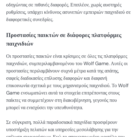
οδηγώντας σε πιθανές διαφορές. Επιπλέον, χωρίς αυστηρές
ρυθμίσεις, υπάρχει κίνδυνος ασυνεπών εμπειριών παιχνιδιού σε
διαφορετικές συνεδρίες.
Προστασίες παικτών σε διάφορες πλατφόρμες
παιχνιδιών
Οι προστασίες παικτών είναι κρίσιμες σε όλες τις πλατφόρμες
παιχνιδιών, συμπεριλαμβανομένου του Wolf Game. Αυτές οι
προστασίες περιλαμβάνουν συχνά μέτρα κατά της απάτης,
σαφείς διαδικασίες επίλυσης διαφορών και διαφανή
επικοινωνία σχετικά με τους μηχανισμούς παιχνιδιού. Το Wolf
Game ενσωματώνει αυτά τα στοιχεία επιτρέποντας στους
παίκτες να συμμετέχουν στη διακυβέρνηση, γεγονός που
μπορεί να ενισχύσει την υπευθυνότητα.
Σε σύγκριση, πολλά παραδοσιακά παιχνίδια προσφέρουν
υποστήριξη πελατών και υπηρεσίες μεσολάβησης για την
επίλυση συγκρούσεων. Ενώ το αποκεντρωμένο μοντέλο του