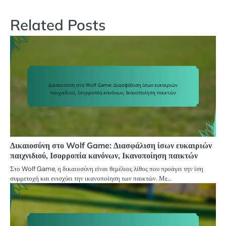
Related Posts
Δικαιοσύνη στο Wolf Game: Διασφάλιση ίσων ευκαιριών
παιχνιδιού, Ισορροπία κανόνων, Ικανοποίηση παικτών
Στο Wolf Game, η δικαιοσύνη είναι θεμέλιος λίθος που προάγει την ίση
συμμετοχή και ενισχύει την ικανοποίηση των παικτών. Με…